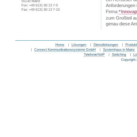
55130 Mainz
Anforderungen u
Fon: +49 6131 80 13 7-0
Fax: +49 6131 80 13 7-10
Firma
Innova
zum Großteil a
genau diese An
Home
|
Lösungen
|
Dienstleistungen
|
Produk
|
Connect Kommunikationssysteme GmbH
|
Systemhaus in Mainz
Telefonie/VoIP
|
Switching
|
Lo
Copyright