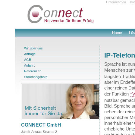
Unternehmen
|
Kon
Home
Lö
Wir über uns
IP-Telefon
Anfrage
AGB
Sprache ist nu
Anfahrt
Menschen zur V
Referenzen
längsten Traditi
Stellenangebote
aber im Endeffe
einer reinen Da
der Funktion
V
nutzbar gemacht
Bild, Sprache 
neben der rein
persönlicher M
innerhalb eine
CONNECT GmbH
erhebliche Unte
Jakob-Anstatt-Strasse 2
ein Hersteller 